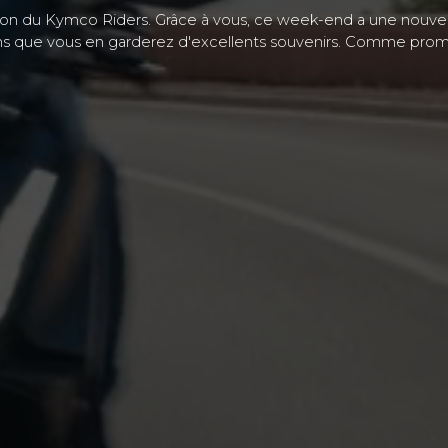
tion du Kymco Riders. Grâce à vous, ce week-end a une nouvelle
rons que vous en garderez d'excellents souvenirs. Comme prom